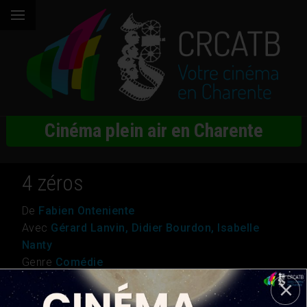
Cinéma plein air en Charente
4 zéros
De
Fabien Onteniente
Avec
Gérard Lanvin, Didier Bourdon, Isabelle
Nanty
Genre
Comédie
Nationalité
France
Durée
1h 42