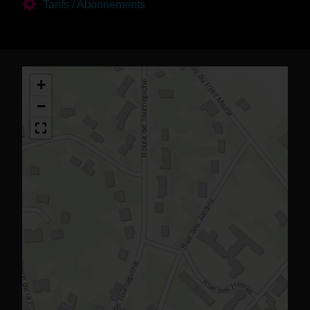
Tarifs / Abonnements
+
−