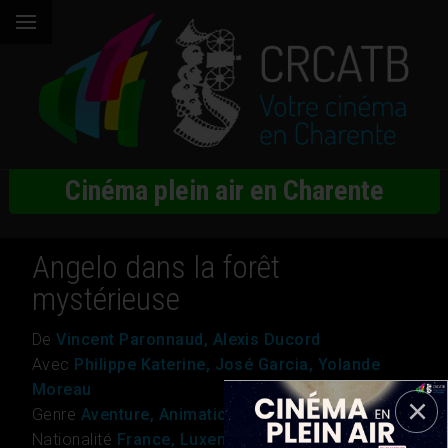
Cinéma plein air en Charente
Angelo dans la forêt
mystérieuse
De
Vincent Paronnaud, Alexis Ducord
Avec
Philippe Katerine, José Garcia, Yolande
Moreau
Genre
Aventure, Animation, Famille, Fantastique
Nationalité
France, Luxembourg