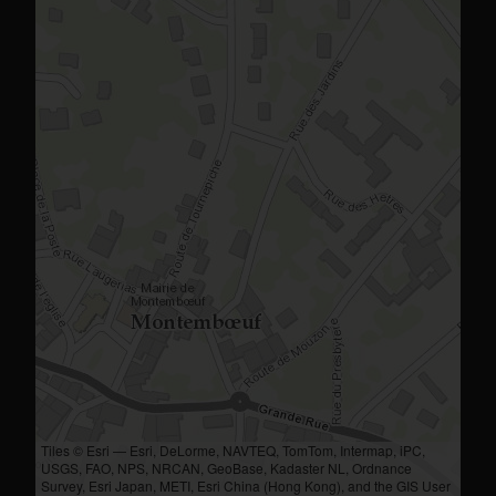
Tiles © Esri — Esri, DeLorme, NAVTEQ, TomTom, Intermap, iPC,
USGS, FAO, NPS, NRCAN, GeoBase, Kadaster NL, Ordnance
Survey, Esri Japan, METI, Esri China (Hong Kong), and the GIS User