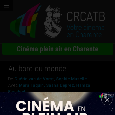
Cinéma plein air en Charente
Au bord du monde
De
Guérin van de Vorst, Sophie Muselle
Avec
Mara Taquin, Sasha Deprez, Hamza
Essalouh
Genre
Drame
Nationalité
USA, Belgique
Durée
1h45