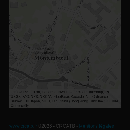
Tiles © Esri — Esri, DeLorme, NAVTEQ, TomTom, Intermap, iPC,
USGS, FAO, NPS, NRCAN, GeoBase, Kadaster NL, Ordnance
Survey, Esri Japan, METI, Esri China (Hong Kong), and the GIS User
Community
www.crcatb.fr
©2026 - CRCATB
-
Mentions légales