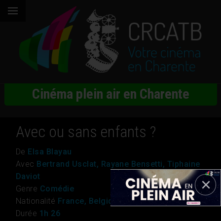
Cinéma plein air en Charente
Avec ou sans enfants ?
De
Elsa Blayau
Avec
Bertrand Usclat, Rayane Bensetti, Tiphaine
Daviot
Genre
Comédie
Nationalité
France, Belgique
Durée
1h 26