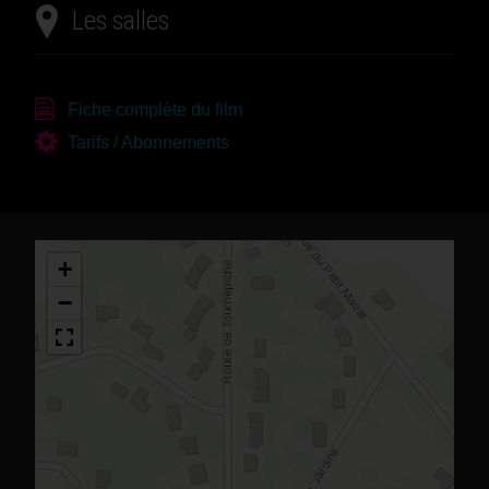
Les salles
Fiche complète du film
Tarifs / Abonnements
+
−