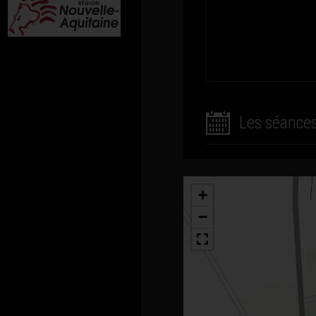
Les séance
+
−