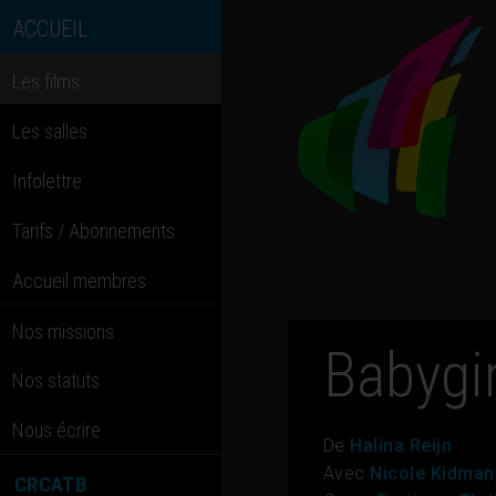
ACCUEIL
Les films
Les salles
Infolettre
Tarifs / Abonnements
Accueil membres
Nos missions
Babygir
Nos statuts
Nous écrire
De
Halina Reijn
Avec
Nicole Kidman
CRCATB