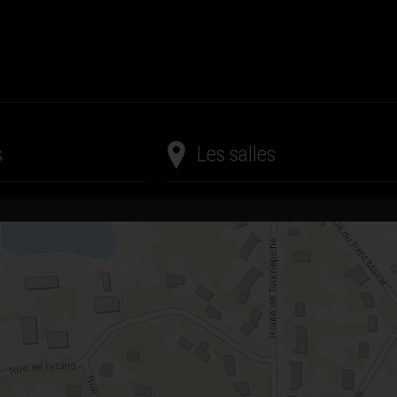
s
Les salles