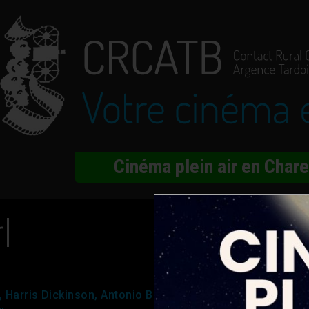
Cinéma plein air en Char
l
, Harris Dickinson, Antonio Banderas