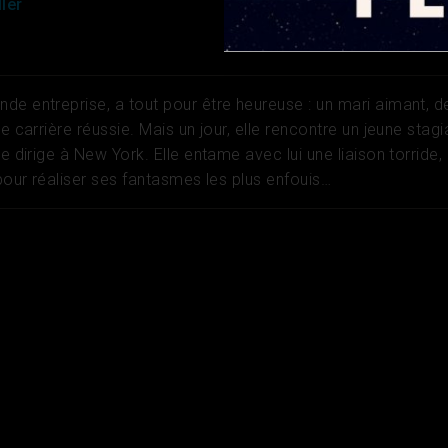
ller
de entreprise, a tout pour être heureuse : un mari aimant, d
e carrière réussie. Mais un jour, elle rencontre un jeune stagi
le dirige à New York. Elle entame avec lui une liaison torride,
 pour réaliser ses fantasmes les plus enfouis…