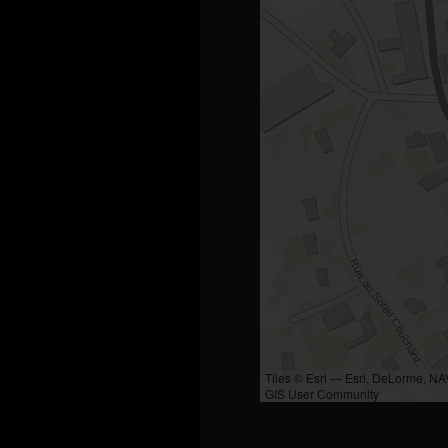
Tiles © Esri — Esri, DeLorme, N
GIS User Community