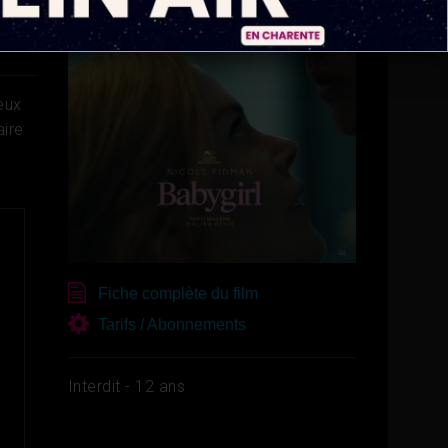
eux
aire
Fiche complète du film
Tarifs / Abonnements
Interdit - 12 ans