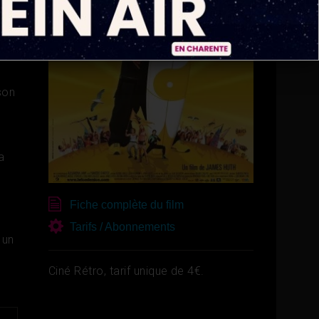
son
a
Fiche complète du film
Tarifs / Abonnements
 un
Ciné Rétro, tarif unique de 4€.