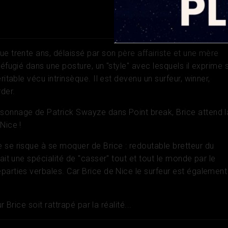
e trente ans, délaissé par son père affairiste et une mère
réfugié dans une posture, un "style" avec lesquels il exprime 
ritable vécu intrinsèque. Il est devenu un surfeur, winner,
der.
sonnage de Patrick Swayze dans Point break, Brice attend l
Nice !
 se risque à se moquer de Brice : redoutable bretteur du
fait une spécialité de "casser" tout et tout le monde par le
parties verbales. Car Brice de Nice le surfeur est également
ur Brice soit rattrapé par la réalité...