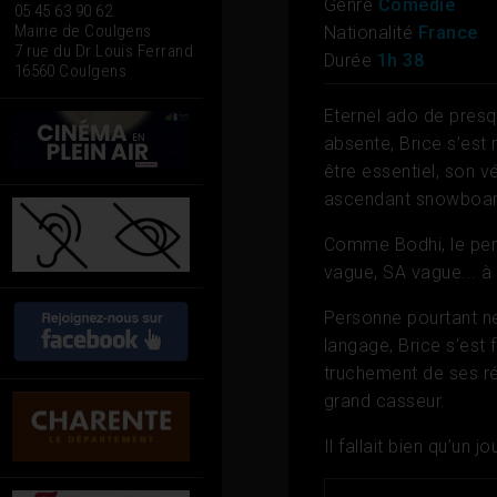
Genre
Comédie
05 45 63 90 62
Mairie de Coulgens
Nationalité
France
7 rue du Dr Louis Ferrand
Durée
1h 38
16560 Coulgens
Eternel ado de presqu
absente, Brice s’est 
être essentiel, son vé
ascendant snowboar
Comme Bodhi, le per
vague, SA vague... à 
Personne pourtant ne
langage, Brice s’est 
truchement de ses ré
grand casseur.
Il fallait bien qu’un jo