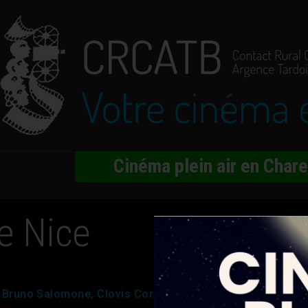
Cinéma plein air en Char
e Nice
 Bruno Salomone, Clovis Cornillac