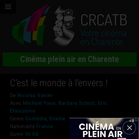
Cinéma plein air en Charente
C’est le monde à l’envers !
De
Nicolas Vanier
Avec
Michaël Youn, Barbara Schulz, Eric
Elmosnino
Genre
Comédie, Drame
Nationalité
France
Durée
1h 54