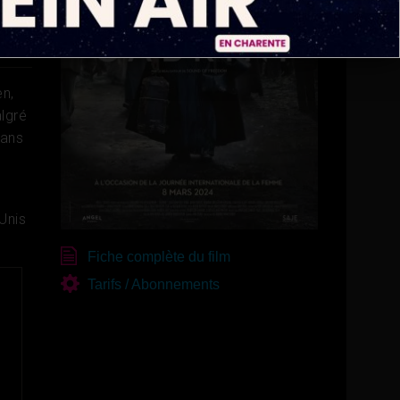
en,
algré
dans
Unis
Fiche complète du film
Tarifs / Abonnements