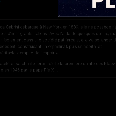
e
a Cabrini débarque à New York en 1889, elle ne possède ri
ers d’immigrants italiens. Avec l’aide de quelques sœurs, m
on isolement dans une société patriarcale, elle va se lancer 
cédent, construisant un orphelinat, puis un hôpital et
ritable « empire de l’espoir ».
ité et sa charité feront d’elle la première sainte des Etats-
e en 1946 par le pape Pie XII.