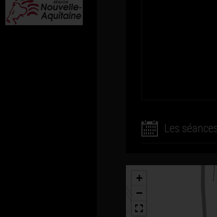
Les séance
+
−