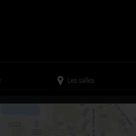
s
Les salles