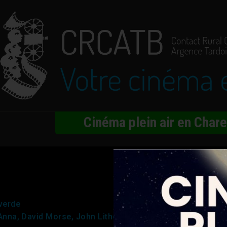
Cinéma plein air en Char
verde
’Anna, David Morse, John Lithgow