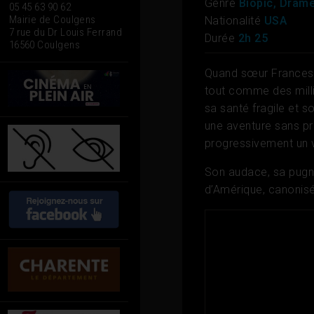
Genre
Biopic, Dram
05 45 63 90 62
Mairie de Coulgens
Nationalité
USA
7 rue du Dr Louis Ferrand
Durée
2h 25
16560 Coulgens
Quand sœur Francesc
tout comme des milli
sa santé fragile et s
une aventure sans pré
progressivement un vé
Son audace, sa pugnac
d’Amérique, canonisé