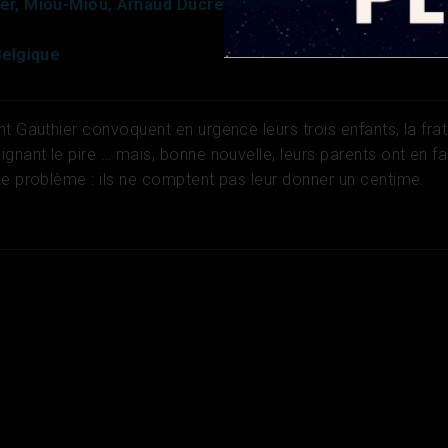
ier, Miou-Miou, Arnaud Ducret
Belgique
t Gauthier convoquent en urgence leurs trois enfants, la frat
gnant le pire … mais, bonne nouvelle, leurs parents ont en fa
Le problème : ils ne comptent pas leur donner un centime.