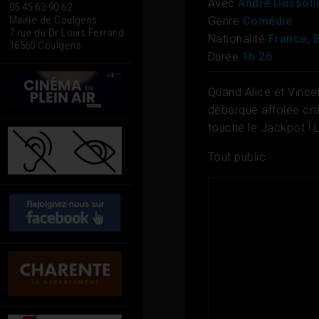
Avec
André Dussoll
05 45 63 90 62
Mairie de Coulgens
Genre
Comédie
7 rue du Dr Louis Ferrand
Nationalité
France, 
16560 Coulgens
Durée
1h 26
Quand Alice et Vincen
débarque affolée crai
touché le Jackpot ! 
Tout public