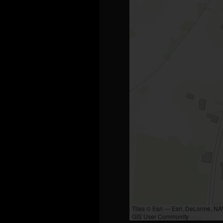
Tiles © Esri — Esri, DeLorme, N
GIS User Community