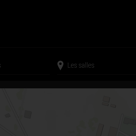
s
Les salles