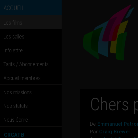
ACCUEIL
Les films
Les salles
Infolettre
Tarifs / Abonnements
Accueil membres
Nos missions
Chers 
Nos statuts
Nous écrire
De
Emmanuel Patro
Par
Craig Brewer
CRCATB