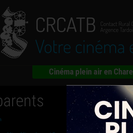
Cinéma plein air en Char
parents
n