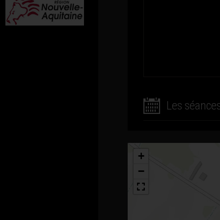
Les séance
+
−