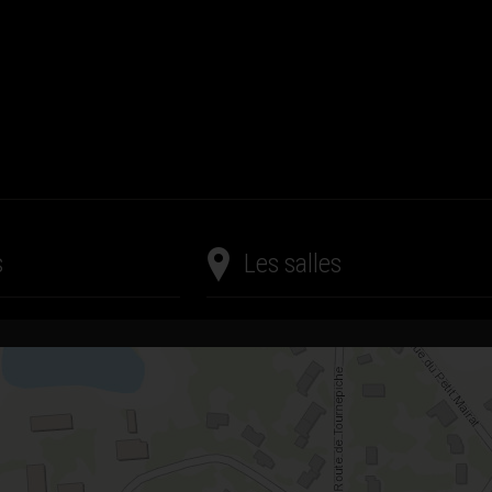
s
Les salles