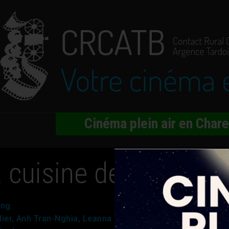
Cinéma plein air en Char
a cuisine des Nguyen
ong
lier, Anh Tran-Nghia, Leanna Chea