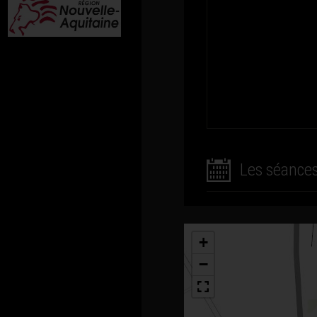
Les séance
+
−