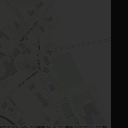
rdnance Survey, Esri Japan, METI, Esri China (Hong Kong), and the