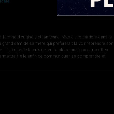
icale
 femme d’origine vietnamienne, rêve d’une carrière dans la
grand dam de sa mère qui préférerait la voir reprendre son
. L’intimité de la cuisine, entre plats familiaux et recettes
 permettra-t-elle enfin de communiquer, se comprendre et