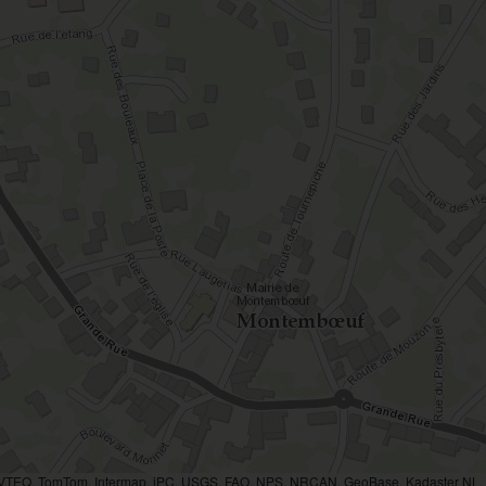
AVTEQ, TomTom, Intermap, iPC, USGS, FAO, NPS, NRCAN, GeoBase, Kadaster NL, O