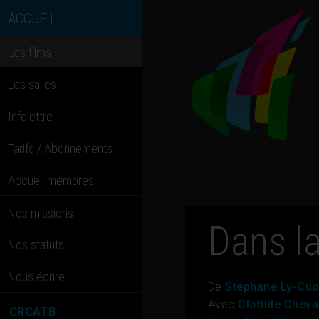
ACCUEIL
Les films
Les salles
Infolettre
Tarifs / Abonnements
Accueil membres
Nos missions
Dans l
Nos statuts
Nous écrire
De
Stéphane Ly-Cu
Avec
Clotilde Cheva
CRCATB