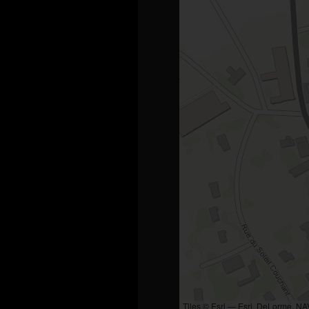
Tiles © Esri — Esri, DeLorme, N