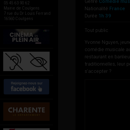
Genre
Comédie mus
05 45 63 90 62
Mairie de Coulgens
Nationalité
France
7 rue du Dr Louis Ferrand
Durée
1h 39
16560 Coulgens
Tout public
Yvonne Nguyen, jeune
comédie musicale au 
restaurant en banlieue
traditionnelles, leur
s’accepter ?