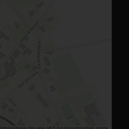
rdnance Survey, Esri Japan, METI, Esri China (Hong Kong), and the