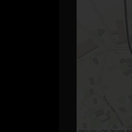
Tiles © Esri — Esri, DeLorme, N