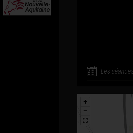
Les séance
+
−