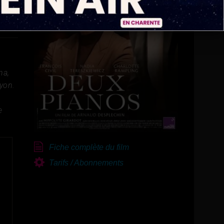
na,
Lyon.
e
Fiche complète du film
Tarifs / Abonnements