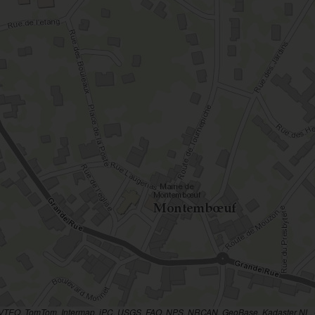
AVTEQ, TomTom, Intermap, iPC, USGS, FAO, NPS, NRCAN, GeoBase, Kadaster NL, O