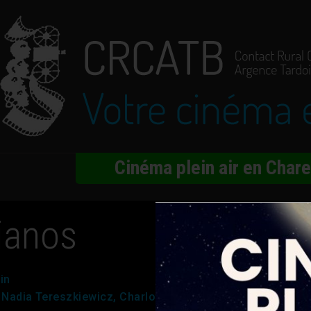
Cinéma plein air en Char
ianos
in
, Nadia Tereszkiewicz, Charlotte Rampling