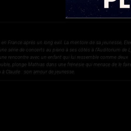
 en France après un long exil. La mentore de sa jeunesse, Ele
une série de concerts au piano à ses côtés à l’Auditorium de 
 une rencontre avec un enfant qui lui ressemble comme deux
uble, plonge Mathias dans une frénésie qui menace de le fair
a à Claude : son amour de jeunesse.