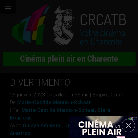
Cinéma plein air en Charente
DIVERTIMENTO
25 janvier 2023 en salle | 1h 55min | Biopic, Drame
De
Marie-Castille Mention-Schaar
| Par
Marie-Castille Mention-Schaar, Clara
Bourreau
Avec
Oulaya Amamra, Lina El Arabi, Niels
Arestrup