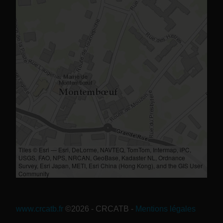
Tiles © Esri — Esri, DeLorme, NAVTEQ, TomTom, Intermap, iPC,
USGS, FAO, NPS, NRCAN, GeoBase, Kadaster NL, Ordnance
Survey, Esri Japan, METI, Esri China (Hong Kong), and the GIS User
Community
www.crcatb.fr
©2026 - CRCATB
-
Mentions légales