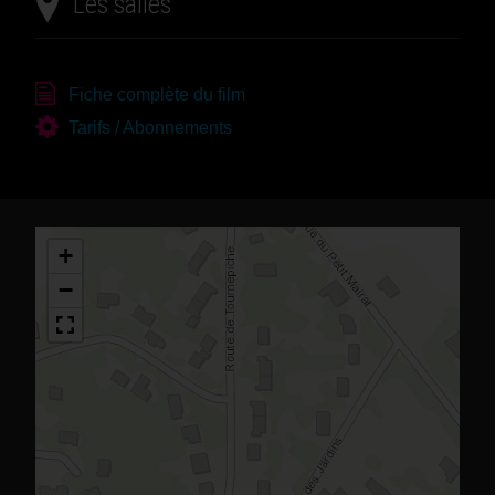
Les salles
Fiche complète du film
Tarifs / Abonnements
+
−