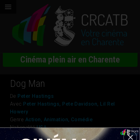
Cinéma plein air en Charente
Dog Man
De
Peter Hastings
Avec
Peter Hastings, Pete Davidson, Lil Rel
Howery
Genre
Action, Animation, Comédie
Nationalité
USA
Durée
1h 29