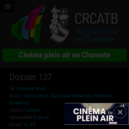
Cinéma plein air en Charente
Dossier 137
De
Dominik Moll
Avec
Léa Drucker, Guslagie Malanda, Mathilde
Roehrich
Genre
Policier
Nationalité
France
Durée
1h 55