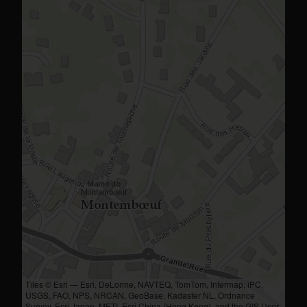
Tiles © Esri — Esri, DeLorme, NAVTEQ, TomTom, Intermap, iPC,
USGS, FAO, NPS, NRCAN, GeoBase, Kadaster NL, Ordnance
Survey, Esri Japan, METI, Esri China (Hong Kong), and the GIS User