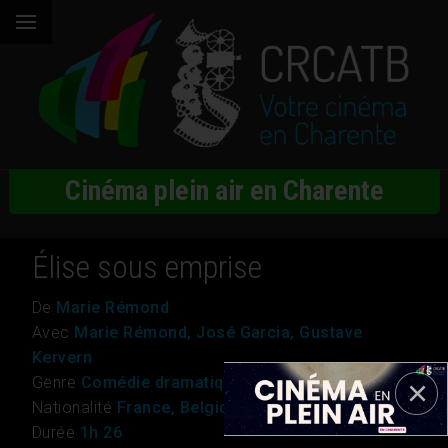
Cinéma plein air en Charente
Élise sous emprise
De
Marie Rémond
Avec
Marie Rémond, José Garcia, Gustave
Kervern
Genre
Comédie dramatique
Nationalité
France, Belgique
Durée
1h 26