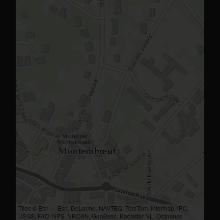
Tiles © Esri — Esri, DeLorme, NAVTEQ, TomTom, Intermap, iPC,
USGS, FAO, NPS, NRCAN, GeoBase, Kadaster NL, Ordnance