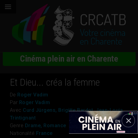
Cinéma plein air en Charente
Et Dieu... créa la femme
De
Roger Vadim
Par
Roger Vadim
Avec
Curd Jürgens, Brigitte Bardot, Jean-Louis
Trintignant
Genre
Drame, Romance
Nationalité
France