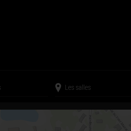
s
Les salles