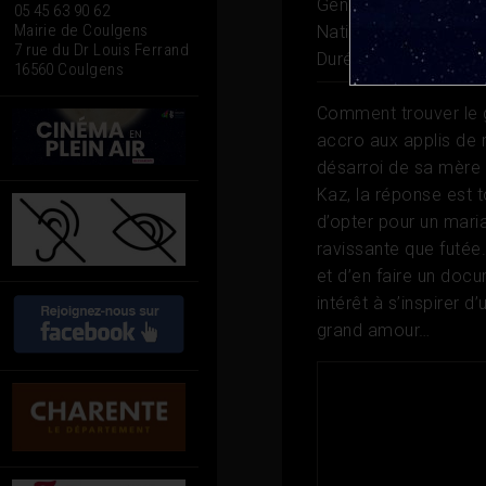
Genre
Comédie, Ro
05 45 63 90 62
Mairie de Coulgens
Nationalité
Grande-B
7 rue du Dr Louis Ferrand
Durée
1h 49
16560 Coulgens
Comment trouver le 
accro aux applis de 
désarroi de sa mère 
Kaz, la réponse est t
d’opter pour un maria
ravissante que futée
et d’en faire un doc
intérêt à s’inspirer 
grand amour…