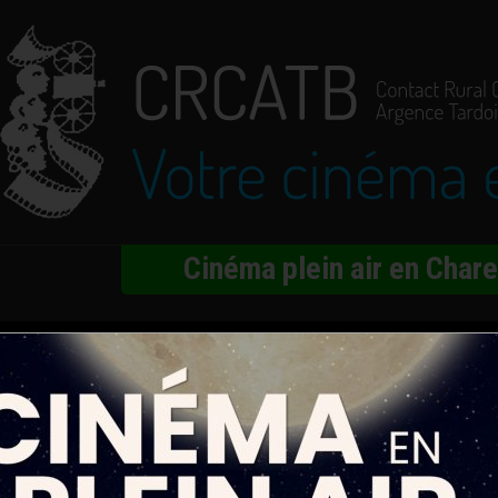
Cinéma plein air en Char
our dans tout ça ?
hazad Latif, Shabana Azmi