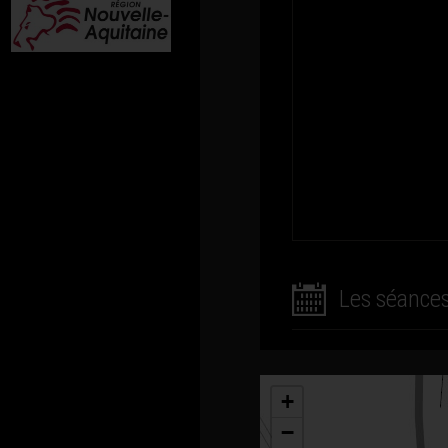
Les séance
+
−