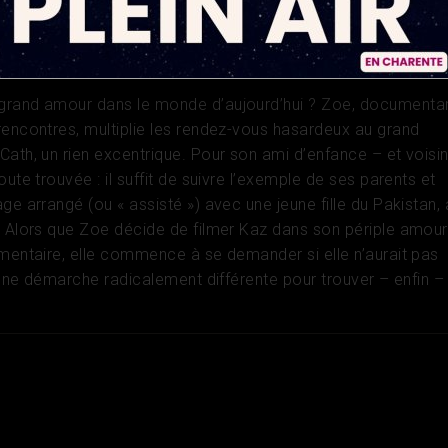
mance
retagne
grand amour dans le monde d’aujourd’hui ? Zoe, documentar
rencontres, multiplie les rendez-vous hasardeux au grand
Cath, un rien excentrique. Pour son ami d’enfance – et voisi
oute trouvée : il suffit de suivre l’exemple de ses parents et
ge arrangé (ou « assisté ») avec une jeune fille du Pakistan, 
. Alors que Zoe décide de filmer Kaz dans son périple amou
umentaire, elle commence à se demander si elle n’aurait pas
d’une démarche radicalement différente pour trouver – enfin – 