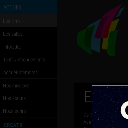
ACCUEIL
Les films
Les salles
Infolettre
Tarifs / Abonnements
Accueil membres
Nos missions
Et l’am
Nos statuts
Nous écrire
De
Shekhar Kapur
Avec
Lily James, S
CRCATB