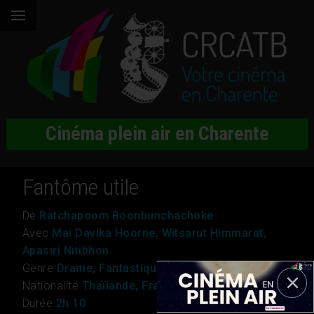
Cinéma plein air en Charente
Fantôme utile
De
Ratchapoom Boonbunchachoke
Avec
Mai Davika Hoorne, Witsarut Himmarat,
Apasiri Nitibhon
Genre
Drame, Fantastique
Nationalité
Thaïlande, France
Durée
2h 10