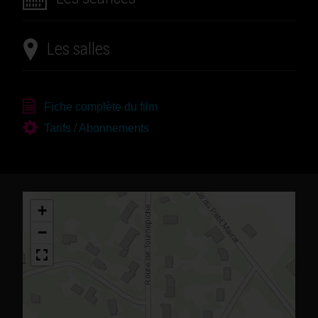
Les salles
Fiche complète du film
Tarifs / Abonnements
+
−