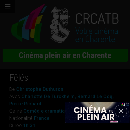
Cinéma plein air en Charente
Fêlés
De
Christophe Duthuron
Avec
Charlotte De Turckheim, Bernard Le Coq,
Pierre Richard
Genre
Comédie dramatique
Nationalité
France
Durée
1h 31