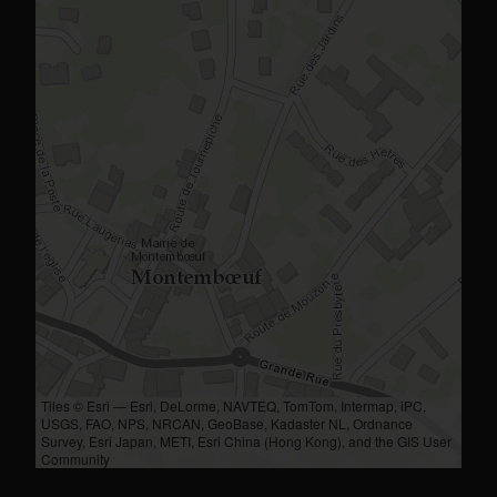
Tiles © Esri — Esri, DeLorme, NAVTEQ, TomTom, Intermap, iPC,
USGS, FAO, NPS, NRCAN, GeoBase, Kadaster NL, Ordnance
Survey, Esri Japan, METI, Esri China (Hong Kong), and the GIS User
Community