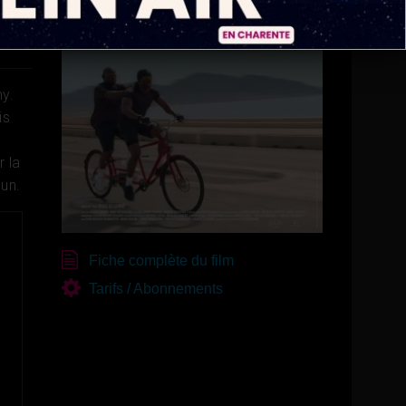
ny.
is
r la
un.
Fiche complète du film
Tarifs / Abonnements