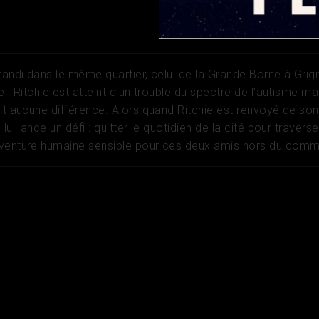
randi dans le même quartier, celui de la Grande Borne à Grig
e : Ritchie est atteint d’un trouble du spectre de l’autisme ma
ait aucune différence. Alors quand Ritchie est renvoyé de son
lui lance un défi : quitter le quotidien de la cité pour traverse
aventure humaine sensible pour ces deux amis hors du comm