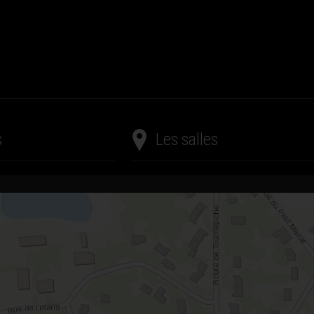
s
Les salles