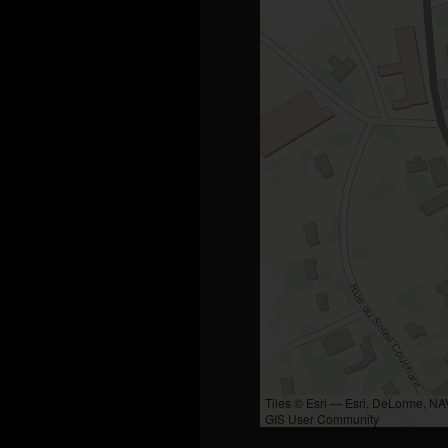
Tiles © Esri — Esri, DeLorme, N
GIS User Community