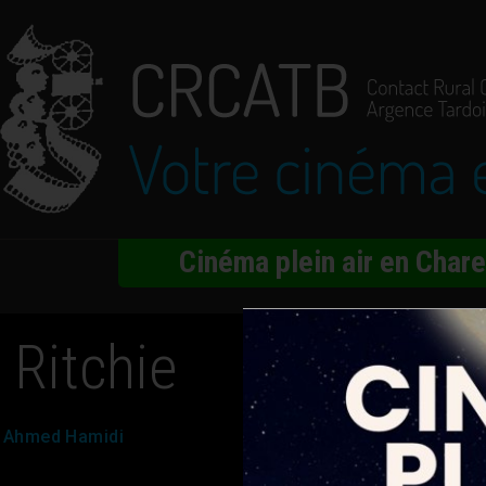
Cinéma plein air en Char
 Ritchie
, Ahmed Hamidi