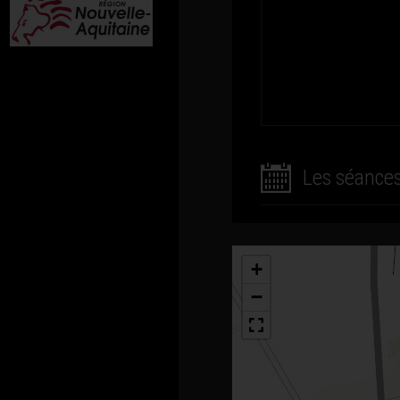
Les séance
+
−