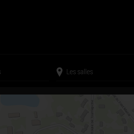
s
Les salles