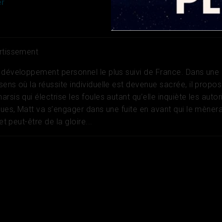
er
rtissement
 développement personnel le plus suivi de France. Dans une
ens où la réussite individuelle est devenue sacrée, il propo
rsis qui électrise les foules autant qu’elle inquiète les autor
ques, Matt va s’engager dans une fuite en avant qui le mèner
et peut-être de la gloire...