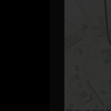
Tiles © Esri — Esri, DeLorme, N