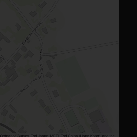
rdnance Survey, Esri Japan, METI, Esri China (Hong Kong), and the