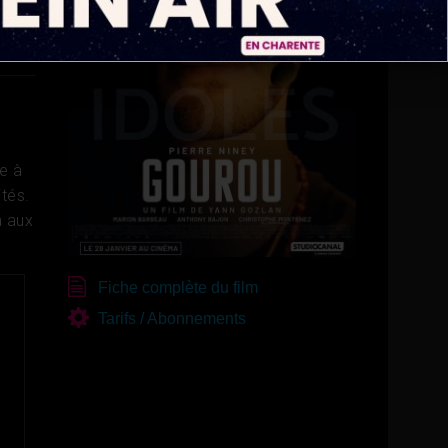
se à
ités.
a aux
Fiche complète du film
Tarifs / Abonnements