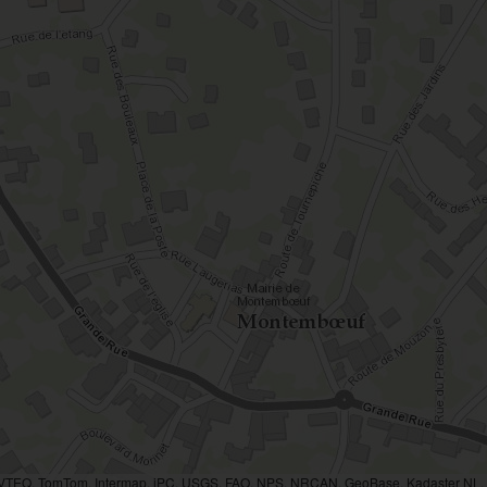
AVTEQ, TomTom, Intermap, iPC, USGS, FAO, NPS, NRCAN, GeoBase, Kadaster NL, O