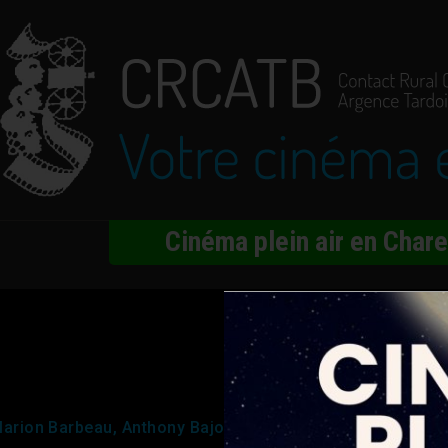
Cinéma plein air en Char
u
Marion Barbeau, Anthony Bajon