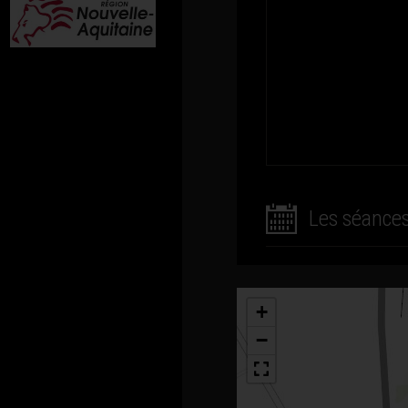
Les séance
+
−