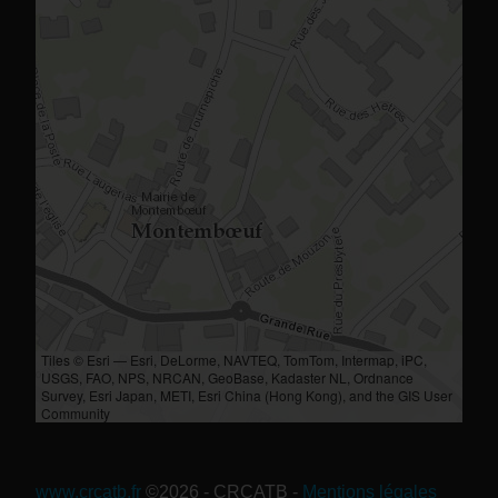
Tiles © Esri — Esri, DeLorme, NAVTEQ, TomTom, Intermap, iPC,
USGS, FAO, NPS, NRCAN, GeoBase, Kadaster NL, Ordnance
Survey, Esri Japan, METI, Esri China (Hong Kong), and the GIS User
Community
www.crcatb.fr
©2026 - CRCATB
-
Mentions légales