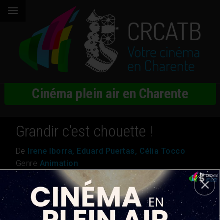
Cinéma plein air en Charente
Grandir c’est chouette !
De
Irene Iborra, Eduard Puertas, Célia Tocco
Genre
Animation
Nationalité
France, Belgique, Espagne
Durée
0h 52