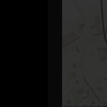
Tiles © Esri — Esri, DeLorme, N