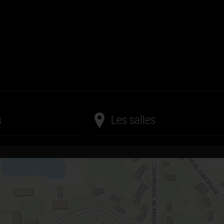
s
Les salles