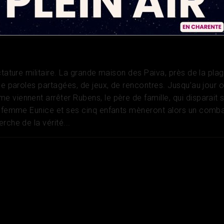
er
rance
ctature militaire. La grande maison des Paiva, près de la plag
de paroles partagées, de jeux, de rencontres. Jusqu’au jour 
 viennent arrêter Rubens, le père de famille, qui disparait 
a femme Eunice et ses cinq enfants mèneront alors un comb
rche de la vérité...