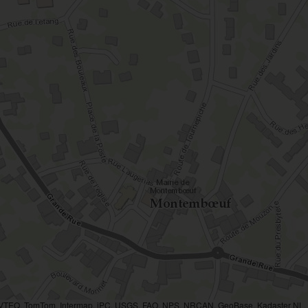
AVTEQ, TomTom, Intermap, iPC, USGS, FAO, NPS, NRCAN, GeoBase, Kadaster NL, O