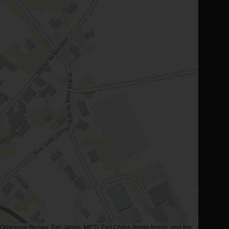
rdnance Survey, Esri Japan, METI, Esri China (Hong Kong), and the