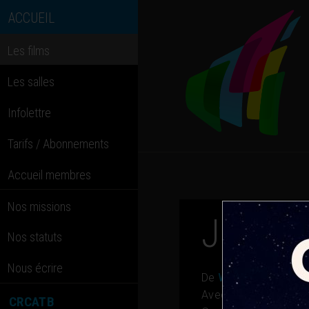
ACCUEIL
Les films
Les salles
Infolettre
Tarifs / Abonnements
Accueil membres
Nos missions
Je suis
Nos statuts
Nous écrire
De
Walter Salles
Avec
Fernanda Mont
CRCATB