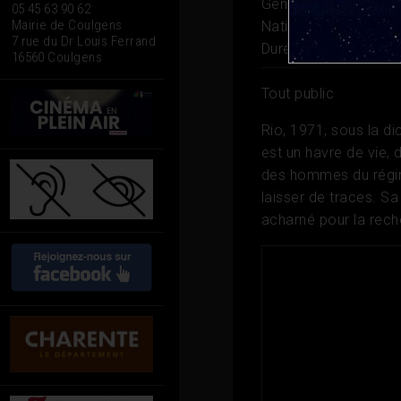
Genre
Drame, Thrill
05 45 63 90 62
Mairie de Coulgens
Nationalité
Brésil, F
7 rue du Dr Louis Ferrand
Durée
2h 15
16560 Coulgens
Tout public
Rio, 1971, sous la di
est un havre de vie, 
des hommes du régime
laisser de traces. S
acharné pour la reche