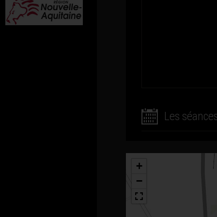
Les séance
+
−