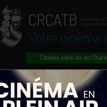
Cinéma plein air en Char
 toujours là
enegro, Fernanda Torres, Selton Mello