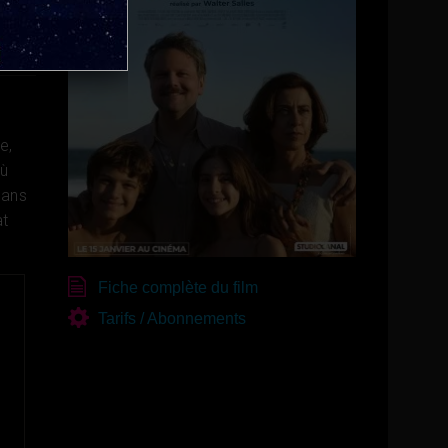
e,
où
sans
at
Fiche complète du film
Tarifs / Abonnements