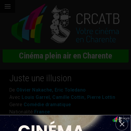
Cinéma plein air en Charente
Juste une illusion
De
Olivier Nakache, Eric Toledano
Avec
Louis Garrel, Camille Cottin, Pierre Lottin
Genre
Comédie dramatique
Nationalité
France
Durée
1h 59