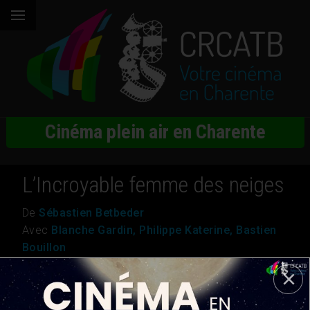
Cinéma plein air en Charente
L’Incroyable femme des neiges
De
Sébastien Betbeder
Avec
Blanche Gardin, Philippe Katerine, Bastien
Bouillon
Genre
Comédie dramatique
Nationalité
France
Durée
1h 42