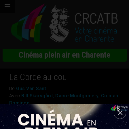
Cinéma plein air en Charente
La Corde au cou
De
Gus Van Sant
Avec
Bill Skarsgård, Dacre Montgomery, Colman
Domingo
Genre
Thriller
Nationalité
USA
Durée
1h 45