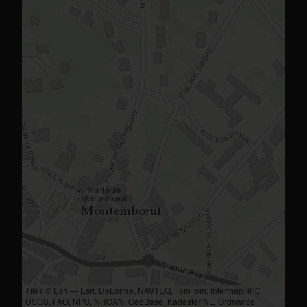
Tiles © Esri — Esri, DeLorme, NAVTEQ, TomTom, Intermap, iPC,
USGS, FAO, NPS, NRCAN, GeoBase, Kadaster NL, Ordnance