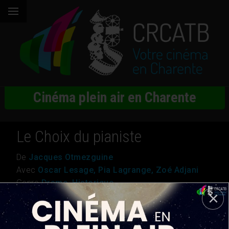
Cinéma plein air en Charente
Le Choix du pianiste
De
Jacques Otmezguine
Avec
Oscar Lesage, Pia Lagrange, Zoé Adjani
Genre
Drame, Historique
Nationalité
France
Durée
1h 46