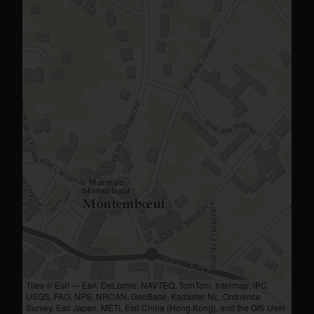
Tiles © Esri — Esri, DeLorme, NAVTEQ, TomTom, Intermap, iPC,
USGS, FAO, NPS, NRCAN, GeoBase, Kadaster NL, Ordnance
Survey, Esri Japan, METI, Esri China (Hong Kong), and the GIS User