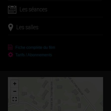
Les séances
Les salles
Fiche complète du film
Tarifs / Abonnements
+
−