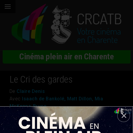
Cinéma plein air en Charente
Le Cri des gardes
De
Claire Denis
Avec
Isaach de Bankolé, Matt Dillon, Mia
McKenna-Bruce
Genre
Drame
Nationalité
France Sénégal
Durée
1h 49