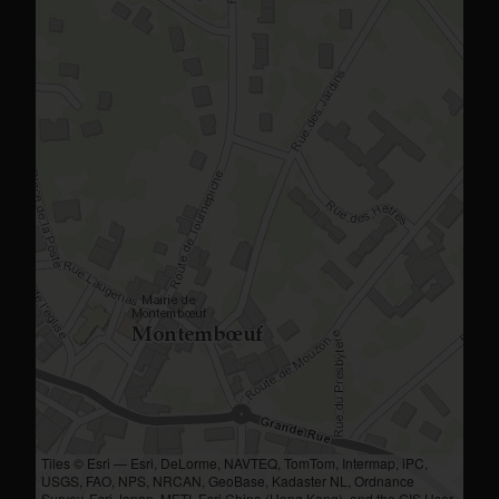
Tiles © Esri — Esri, DeLorme, NAVTEQ, TomTom, Intermap, iPC,
USGS, FAO, NPS, NRCAN, GeoBase, Kadaster NL, Ordnance
Survey, Esri Japan, METI, Esri China (Hong Kong), and the GIS User