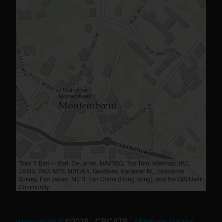
Tiles © Esri — Esri, DeLorme, NAVTEQ, TomTom, Intermap, iPC,
USGS, FAO, NPS, NRCAN, GeoBase, Kadaster NL, Ordnance
Survey, Esri Japan, METI, Esri China (Hong Kong), and the GIS User
Community
www.crcatb.fr
©2026 - CRCATB
-
Mentions légales