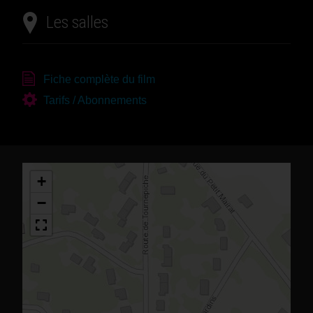
Les salles
Fiche complète du film
Tarifs / Abonnements
+
−