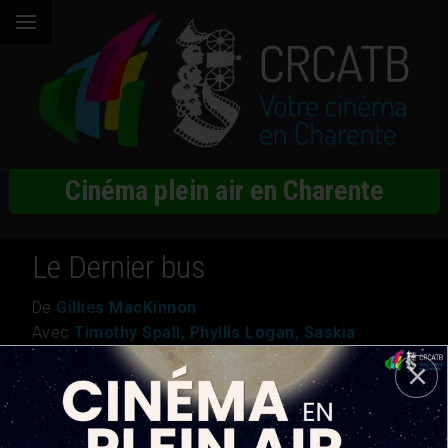
Cinéma plein air en Charente
Le Dernier bus
De
Gillies MacKinnon
Avec
Timothy Spall, Phyllis Logan, Saskia
Ashdown
Genre
Comédie dramatique
Nationalité
Royaume-Uni
Durée
1h 26