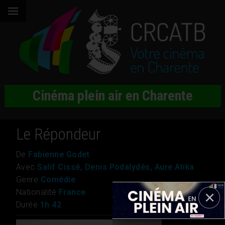
Cinéma plein air en Charente
Le Répondeur
De
Fabienne Godet
Avec
Salif Cissé, Denis Podalydès, Aure Atika
Genre
Comédie
Nationalité
France
Durée
1h 42