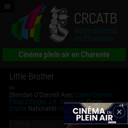
Cinéma plein air en Charente
Little Brother
De
Sheridan O’Donnell Avec
Daniel Diemer,
Philip Ettinger, J.K. Simmons
Genre
Drame
Nationalité
USA
Durée
1h 34