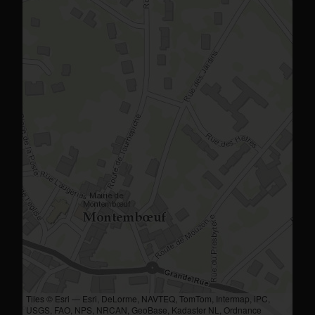
Tiles © Esri — Esri, DeLorme, NAVTEQ, TomTom, Intermap, iPC,
USGS, FAO, NPS, NRCAN, GeoBase, Kadaster NL, Ordnance