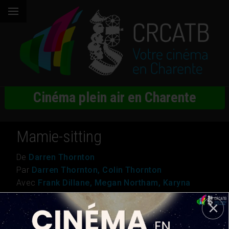
Cinéma plein air en Charente
Mamie-sitting
De
Darren Thornton
Par
Darren Thornton, Colin Thornton
Avec
Frank Dillane, Megan Northam, Karyna
Khymchuk
Genre
Comédie, Drame
Nationalité
Irlande