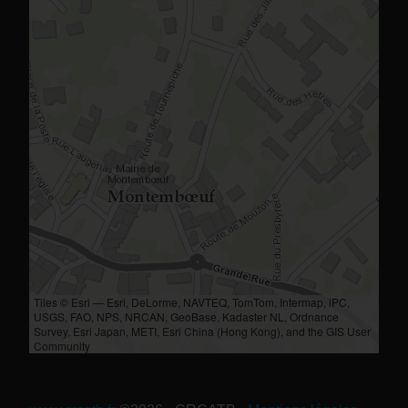
Tiles © Esri — Esri, DeLorme, NAVTEQ, TomTom, Intermap, iPC,
USGS, FAO, NPS, NRCAN, GeoBase, Kadaster NL, Ordnance
Survey, Esri Japan, METI, Esri China (Hong Kong), and the GIS User
Community