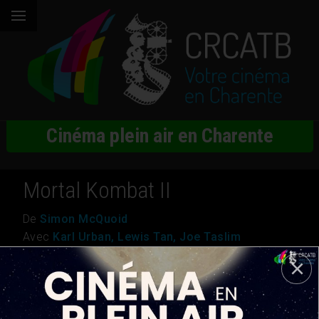
Cinéma plein air en Charente
Mortal Kombat II
De
Simon McQuoid
Avec
Karl Urban, Lewis Tan, Joe Taslim
Genre
Action, Aventure
Nationalité
USA
Durée
1h 56