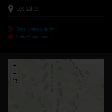
Les salles
Fiche complète du film
Tarifs / Abonnements
+
−