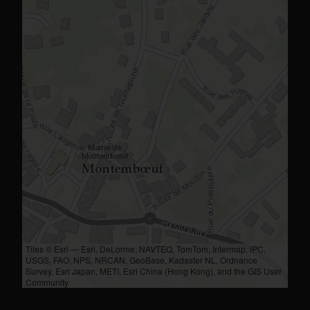
Tiles © Esri — Esri, DeLorme, NAVTEQ, TomTom, Intermap, iPC,
USGS, FAO, NPS, NRCAN, GeoBase, Kadaster NL, Ordnance
Survey, Esri Japan, METI, Esri China (Hong Kong), and the GIS User
Community