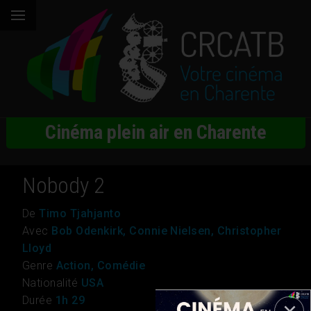
Cinéma plein air en Charente
Nobody 2
De
Timo Tjahjanto
Avec
Bob Odenkirk, Connie Nielsen, Christopher
Lloyd
Genre
Action, Comédie
Nationalité
USA
Durée
1h 29