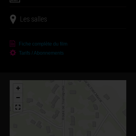
Les salles
Fiche complète du film
Tarifs / Abonnements
+
−