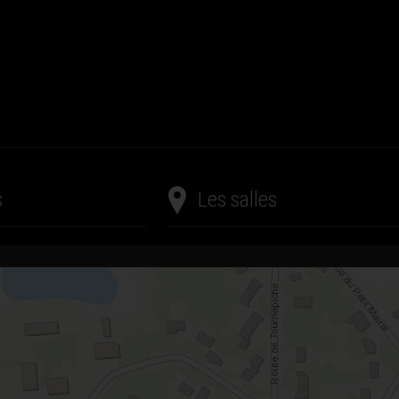
s
Les salles