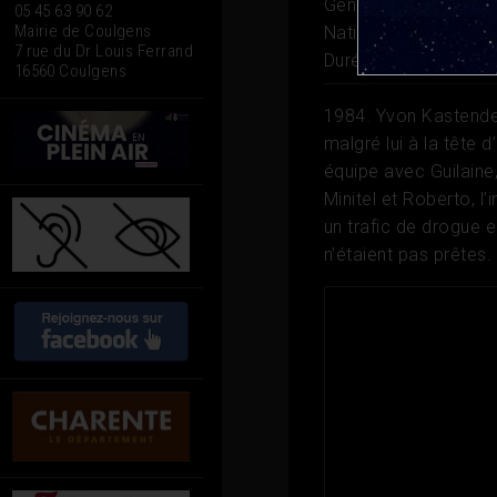
Genre
Comédie, Poli
05 45 63 90 62
Mairie de Coulgens
Nationalité
France
7 rue du Dr Louis Ferrand
Durée
1h 25
16560 Coulgens
1984. Yvon Kastendeu
malgré lui à la tête d
équipe avec Guilain
Minitel et Roberto, l
un trafic de drogue 
n’étaient pas prêtes.