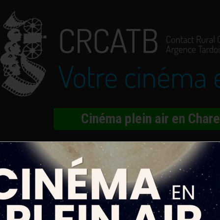
Cinéma plein air en Char
Flash 80
urel
ns, Audrey Lamy, Xavier Lacaille