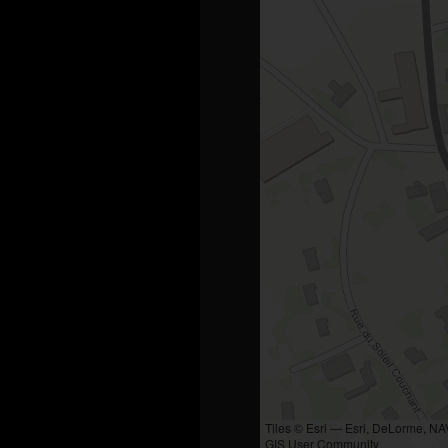
Tiles © Esri — Esri, DeLorme, N
GIS User Community