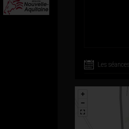
Les séance
+
−