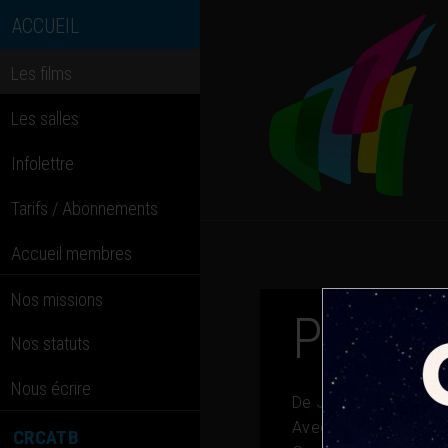
ACCUEIL
Les films
Les salles
Infolettre
Tarifs / Abonnements
Accueil membres
Nos missions
Police 
Nos statuts
Nous écrire
De
Jean-Baptiste Sa
Avec
François Damie
CRCATB