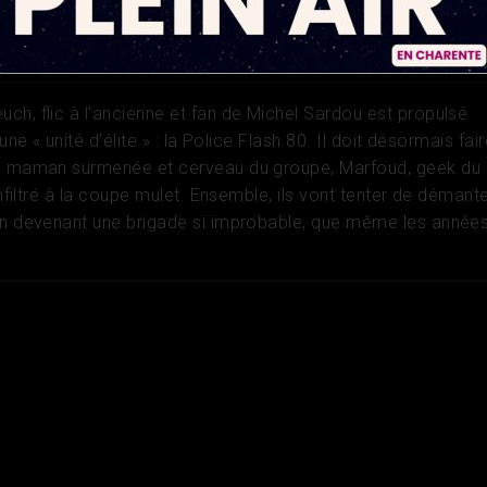
cier
ch, flic à l’ancienne et fan de Michel Sardou est propulsé
’une « unité d’élite » : la Police Flash 80. Il doit désormais fai
e, maman surmenée et cerveau du groupe, Marfoud, geek du
’infiltré à la coupe mulet. Ensemble, ils vont tenter de démante
en devenant une brigade si improbable, que même les année