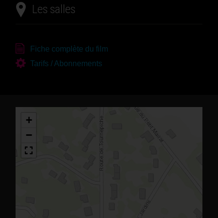
Les salles
Fiche complète du film
Tarifs / Abonnements
+
−