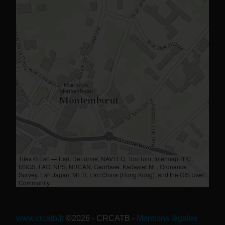
Tiles © Esri — Esri, DeLorme, NAVTEQ, TomTom, Intermap, iPC,
USGS, FAO, NPS, NRCAN, GeoBase, Kadaster NL, Ordnance
Survey, Esri Japan, METI, Esri China (Hong Kong), and the GIS User
Community
www.crcatb.fr
©2026 - CRCATB
-
Mentions légales