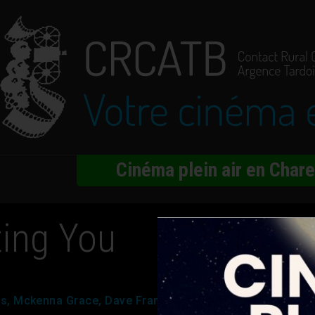
Cinéma plein air en Char
ting You
ams, Mckenna Grace, Dave Franco