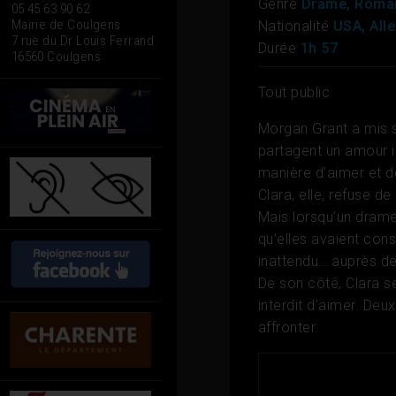
Genre
Drame, Roma
05 45 63 90 62
Mairie de Coulgens
Nationalité
USA, All
7 rue du Dr Louis Ferrand
Durée
1h 57
16560 Coulgens
Tout public
Morgan Grant a mis se
partagent un amour ind
manière d’aimer et de
Clara, elle, refuse d
Mais lorsqu’un drame b
qu’elles avaient con
inattendu… auprès de
De son côté, Clara 
interdit d’aimer. Deu
affronter.