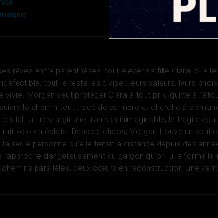
nce
emagne
s rêves entre parenthèses pour élever sa fille Clara. Si elle
éfectible, tout le reste les divise : leurs valeurs, leurs choix,
 vivre. Morgan veut protéger Clara à tout prix, quitte à l’étou
e suivre le chemin tout tracé de sa mère et cherche à s’émanc
rutal fait ressurgir une trahison inimaginable, le fragile équi
struit vole en éclats. Dans ce chaos, Morgan trouve un soutie
 la seule personne qu’elle tenait à distance depuis des anné
se rapproche dangereusement du garçon qu’on lui a formelle
x chemins parallèles, deux cœurs en reconstruction, une vérit