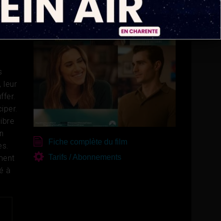
s
 leur
ffer.
iper.
libre
n
Fiche complète du film
es.
Tarifs / Abonnements
ment
é à