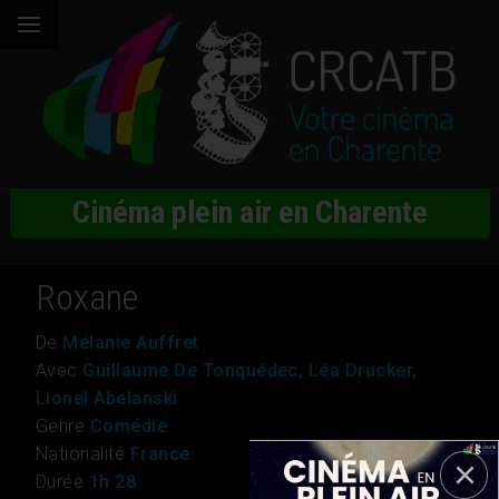
Cinéma plein air en Charente
Roxane
De
Mélanie Auffret
Avec
Guillaume De Tonquédec, Léa Drucker,
Lionel Abelanski
Genre
Comédie
Nationalité
France
Durée
1h 28