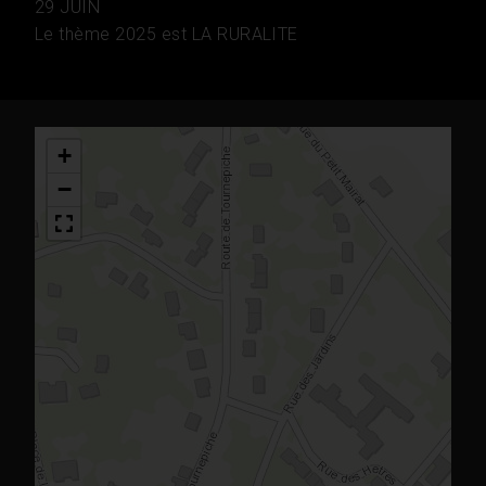
29 JUIN
Le thème 2025 est LA RURALITE
+
−