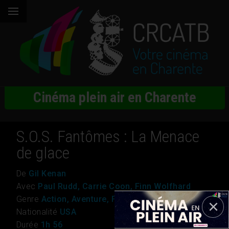
Cinéma plein air en Charente
S.O.S. Fantômes : La Menace
de glace
De
Gil Kenan
Avec
Paul Rudd, Carrie Coon, Finn Wolfhard
Genre
Action, Aventure, Fantastique
Nationalité
USA
Durée
1h 56