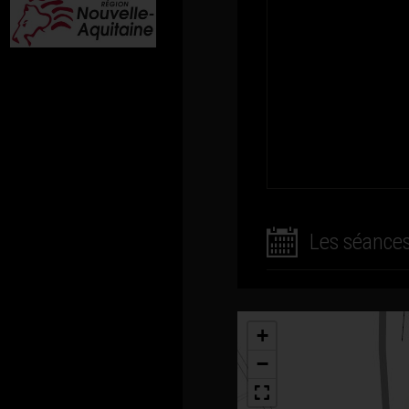
Les séance
+
−