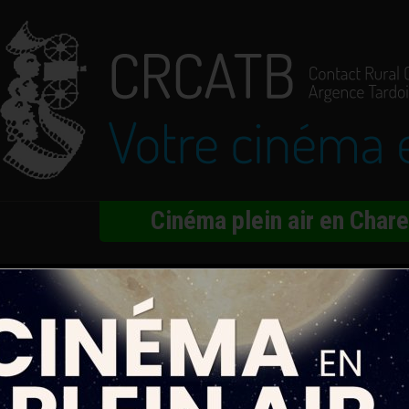
Cinéma plein air en Char
Friend
iu-Wai, Léa Seydoux, Luna Wedler