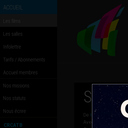
ACCUEIL
Les films
Les salles
Infolettre
Tarifs / Abonnements
Accueil membres
Nos missions
Silent 
Nos statuts
Nous écrire
De
Ildiko Enyedi
Avec
Tony Leung Ch
CRCATB