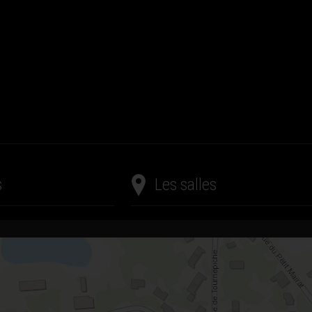
s
Les salles