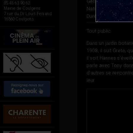
Genre
Drame
05 45 63 90 62
Mairie de Coulgens
Nationalité
Allemagn
7 rue du Dr Louis Ferrand
Durée
2h 27
16560 Coulgens
Tout public
Dans un jardin botani
1908, il suit Grete, q
il voit Hannes s’éveil
parle avec Tony dans
d’autres se rencontr
leur.