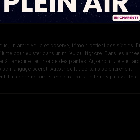
e, Hongrie, France, Chine
que, un arbre veille et observe, témoin patient des siècles. E
ui lutte pour exister dans un milieu qui l’ignore. Dans les anné
ler à l’amour et au monde des plantes. Aujourd’hui, le vieil ar
 son langage secret. Autour de lui, certains se cherchent,
ent. Lui demeure, ami silencieux, dans un temps plus vaste qu