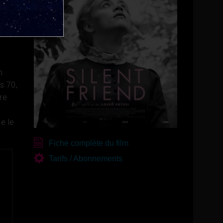
n
es 70,
bre
e le
Fiche complète du film
Tarifs / Abonnements