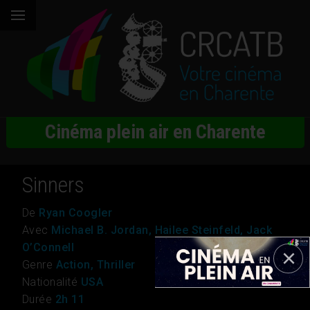
Cinéma plein air en Charente
Sinners
De
Ryan Coogler
Avec
Michael B. Jordan, Hailee Steinfeld, Jack
O’Connell
Genre
Action, Thriller
Nationalité
USA
Durée
2h 11