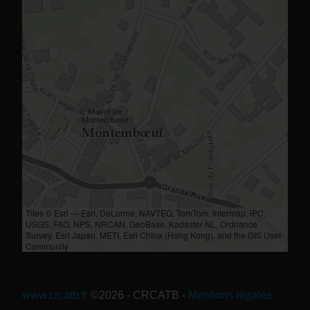
Tiles © Esri — Esri, DeLorme, NAVTEQ, TomTom, Intermap, iPC,
USGS, FAO, NPS, NRCAN, GeoBase, Kadaster NL, Ordnance
Survey, Esri Japan, METI, Esri China (Hong Kong), and the GIS User
Community
www.crcatb.fr
©2026 - CRCATB
-
Mentions légales