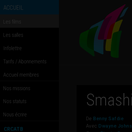
ACCUEIL
Les films
Les salles
Infolettre
Tarifs / Abonnements
Accueil membres
Nos missions
Smashi
Nos statuts
Nous écrire
De
Benny Safdie
Avec
Dwayne Johnso
CRCATB