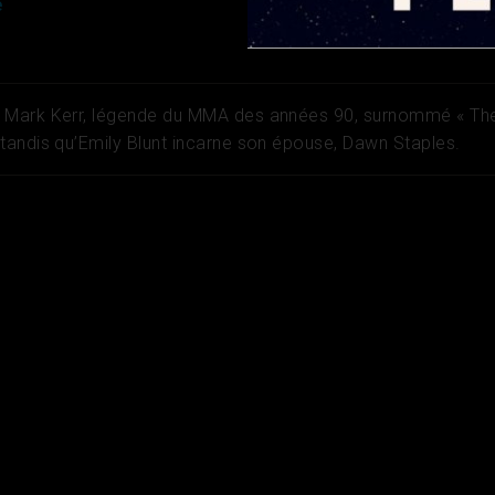
e
 Mark Kerr, légende du MMA des années 90, surnommé « Th
andis qu’Emily Blunt incarne son épouse, Dawn Staples.