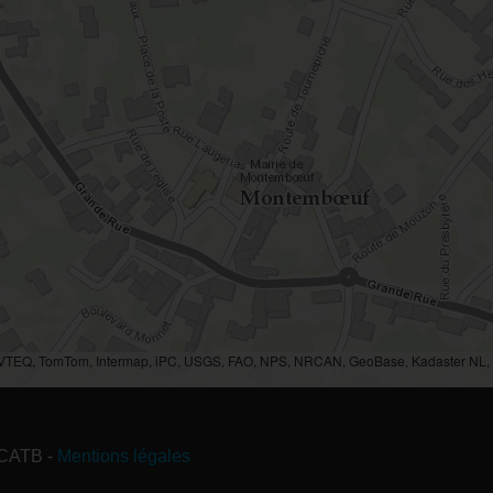
AVTEQ, TomTom, Intermap, iPC, USGS, FAO, NPS, NRCAN, GeoBase, Kadaster NL, O
RCATB
-
Mentions légales