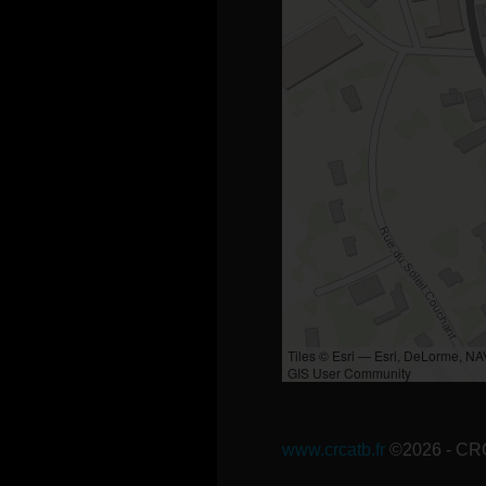
Tiles © Esri — Esri, DeLorme, N
GIS User Community
www.crcatb.fr
©2026 - C