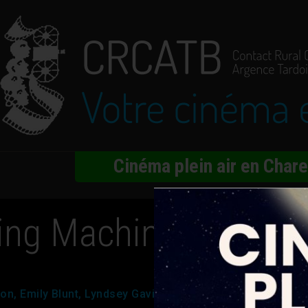
Cinéma plein air en Char
ng Machine
n, Emily Blunt, Lyndsey Gavin