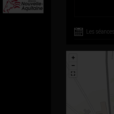
Les séance
+
−