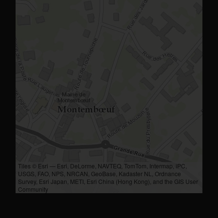
Tiles © Esri — Esri, DeLorme, NAVTEQ, TomTom, Intermap, iPC,
USGS, FAO, NPS, NRCAN, GeoBase, Kadaster NL, Ordnance
Survey, Esri Japan, METI, Esri China (Hong Kong), and the GIS User
Community