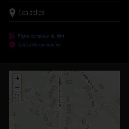
Les salles
Fiche complète du film
Tarifs / Abonnements
+
−