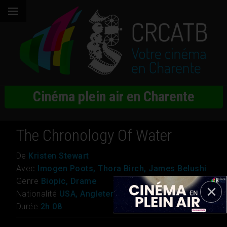
Cinéma plein air en Charente
The Chronology Of Water
De
Kristen Stewart
Avec
Imogen Poots, Thora Birch, James Belushi
Genre
Biopic, Drame
Nationalité
USA, Angleterre, France, Lettonie
Durée
2h 08