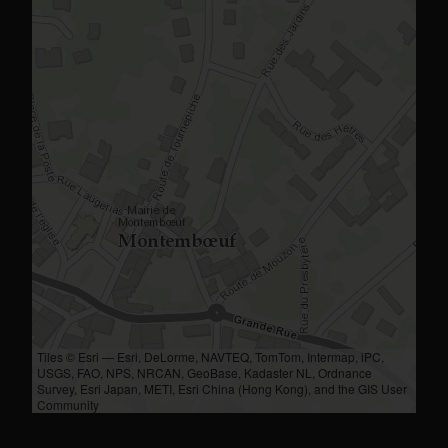
Tiles © Esri — Esri, DeLorme, NAVTEQ, TomTom, Intermap, iPC,
USGS, FAO, NPS, NRCAN, GeoBase, Kadaster NL, Ordnance
Survey, Esri Japan, METI, Esri China (Hong Kong), and the GIS User
Community