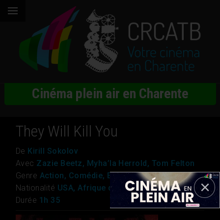
Cinéma plein air en Charente
They Will Kill You
De
Kirill Sokolov
Avec
Zazie Beetz, Myha’la Herrold, Tom Felton
Genre
Action, Comédie, Epouvante-horreur
Nationalité
USA, Afrique du sud
Durée
1h 35