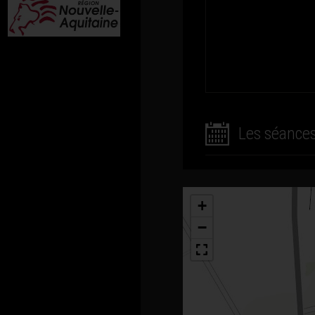
Les séance
+
−