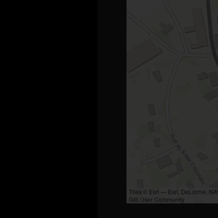
Tiles © Esri — Esri, DeLorme, N
GIS User Community