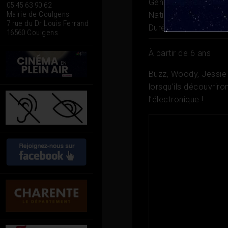
Genre
Animation, Av
05 45 63 90 62
Mairie de Coulgens
Nationalité
USA
7 rue du Dr Louis Ferrand
Durée
1h 42
16560 Coulgens
À partir de 6 ans
Buzz, Woody, Jessie e
lorsqu’ils découvriro
l’électronique !