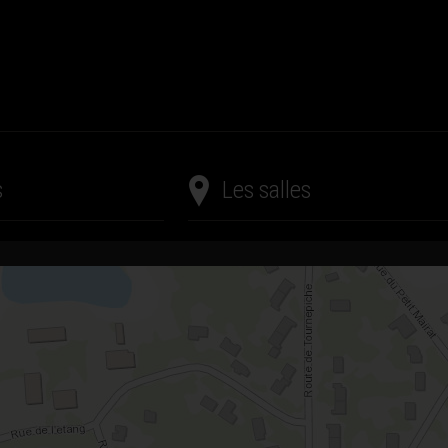
s
Les salles