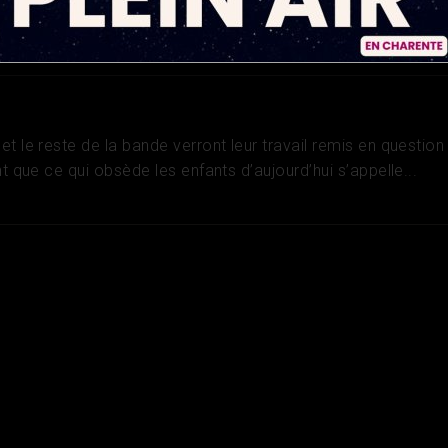
enture, Comédie, Famille
t le reste de la bande verront leur travail remis en question
nt que ce qui obsède les enfants d’aujourd’hui s’appelle...