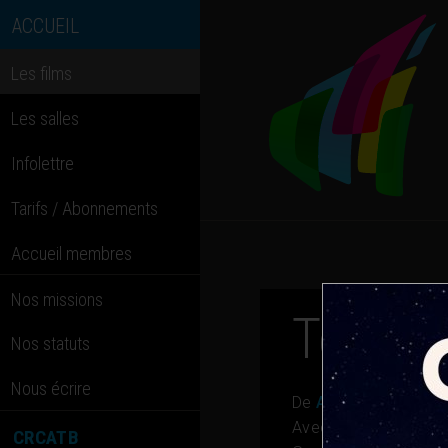
ACCUEIL
Les films
Les salles
Infolettre
Tarifs / Abonnements
Accueil membres
Nos missions
Toy Sto
Nos statuts
Nous écrire
De
Andrew Stanton,
Avec
Jean-Philippe
CRCATB