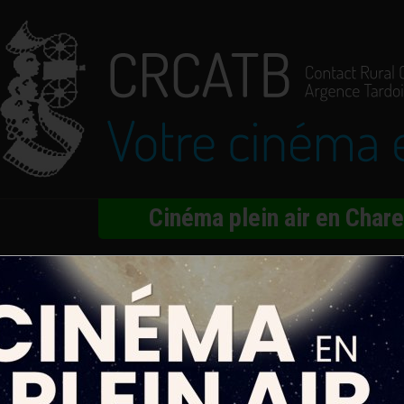
Cinéma plein air en Char
ry 5
 McKenna Harris
 Puymartin, Tom Hanks, Richard Darbois