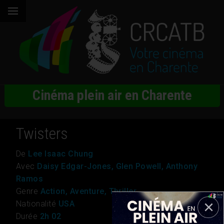
Cinéma plein air en Charente
Twisters
De
Lee Isaac Chung
Avec
Daisy Edgar-Jones, Glen Powell, Anthony
Ramos
Genre
Action, Aventure, Thriller
Nationalité
USA
Durée
2h 02