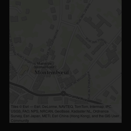
Tiles © Esri — Esri, DeLorme, NAVTEQ, TomTom, Intermap, iPC,
USGS, FAO, NPS, NRCAN, GeoBase, Kadaster NL, Ordnance
Survey, Esri Japan, METI, Esri China (Hong Kong), and the GIS User
Community