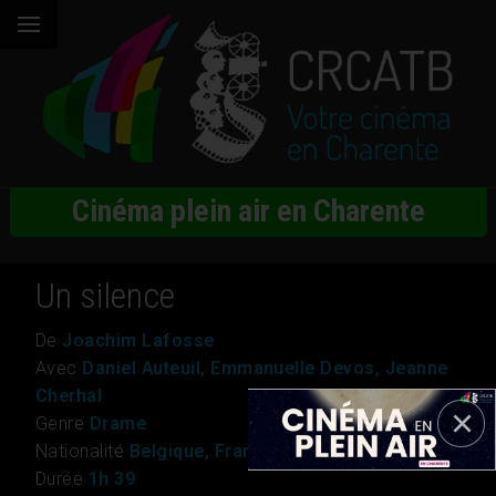
Cinéma plein air en Charente
Un silence
De
Joachim Lafosse
Avec
Daniel Auteuil, Emmanuelle Devos, Jeanne
Cherhal
Genre
Drame
Nationalité
Belgique, France, Luxembourg
Durée
1h 39