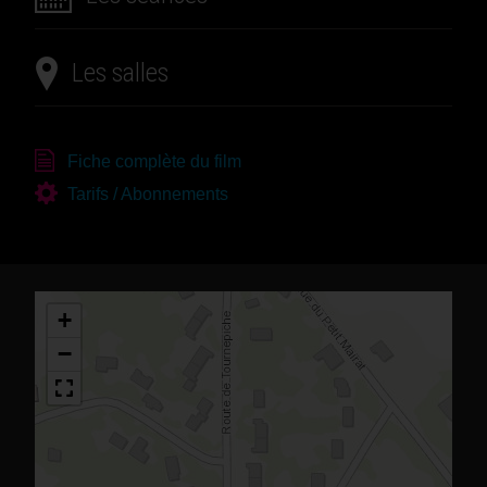
Les salles
Fiche complète du film
Tarifs / Abonnements
+
−