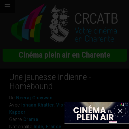
Cinéma plein air en Charente
Une jeunesse indienne -
Homebound
De
Neeraj Ghaywan
Avec
Ishaan Khatter, Vishal Jethwa, Janhvi
Kapoor
Genre
Drame
Nationalité
Inde, France