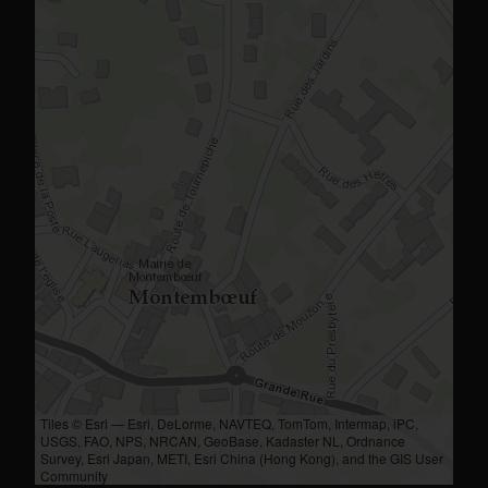
Tiles © Esri — Esri, DeLorme, NAVTEQ, TomTom, Intermap, iPC,
USGS, FAO, NPS, NRCAN, GeoBase, Kadaster NL, Ordnance
Survey, Esri Japan, METI, Esri China (Hong Kong), and the GIS User
Community