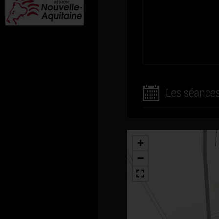
Les séance
+
−