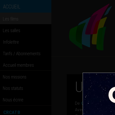
ACCUEIL
Les films
Les salles
Infolettre
Tarifs / Abonnements
Accueil membres
Nos missions
Une pa
Nos statuts
Nous écrire
De
Guillaume Senez
Avec
Romain Duris,
CRCATB