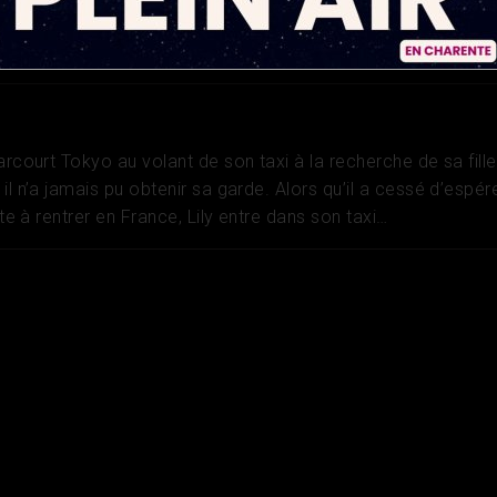
, France, Japon
arcourt Tokyo au volant de son taxi à la recherche de sa fille, 
il n’a jamais pu obtenir sa garde. Alors qu’il a cessé d’espére
ête à rentrer en France, Lily entre dans son taxi…