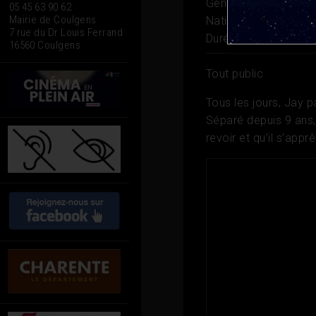
Genre
Drame
05 45 63 90 62
Mairie de Coulgens
Nationalité
Belgique
7 rue du Dr Louis Ferrand
Durée
1h 38
16560 Coulgens
Tout public
Tous les jours, Jay p
Séparé depuis 9 ans, 
revoir et qu’il s’appr