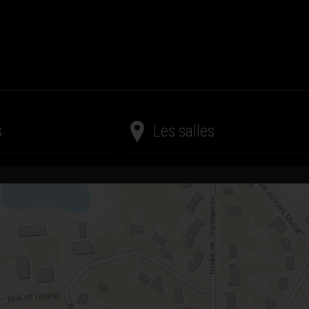
s
Les salles