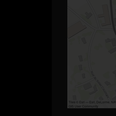
Tiles © Esri — Esri, DeLorme, N
GIS User Community