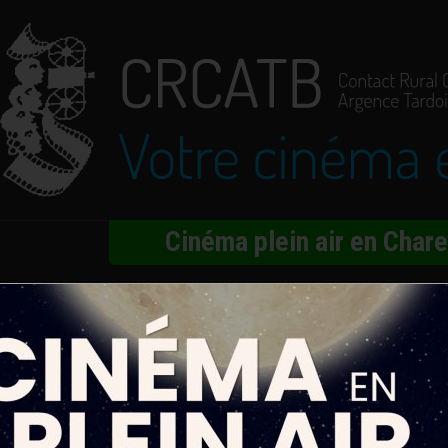
Cinéma plein air en Char
rt manquante
 Judith Chemla, Mei Cirne-Masuki