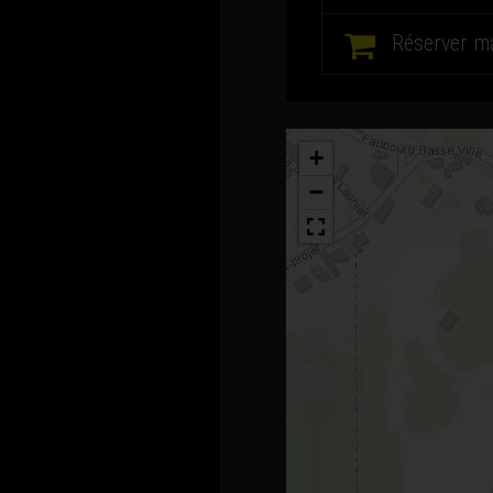
Réserver m
+
−