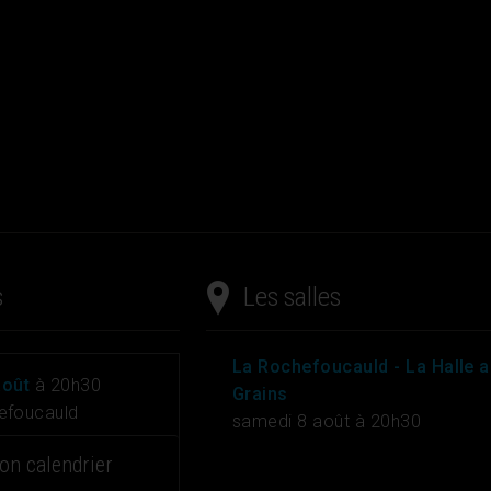
s
Les salles
La Rochefoucauld
- La Halle 
août
à 20h30
Grains
efoucauld
samedi
8 août à 20h30
on calendrier