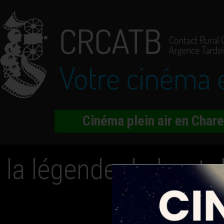
Cinéma plein air en Char
 la légende du bout 