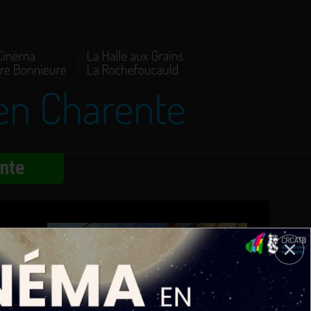
ente
du