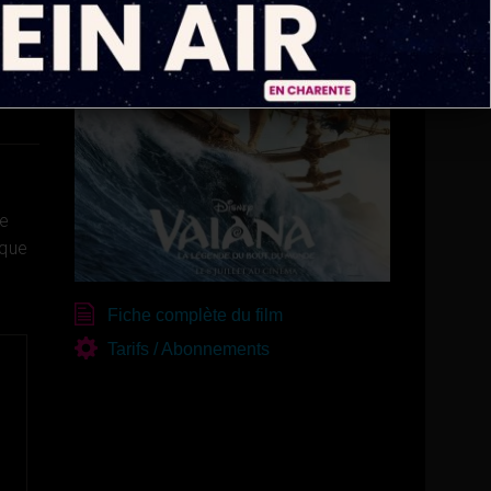
le
rque
Fiche complète du film
Tarifs / Abonnements