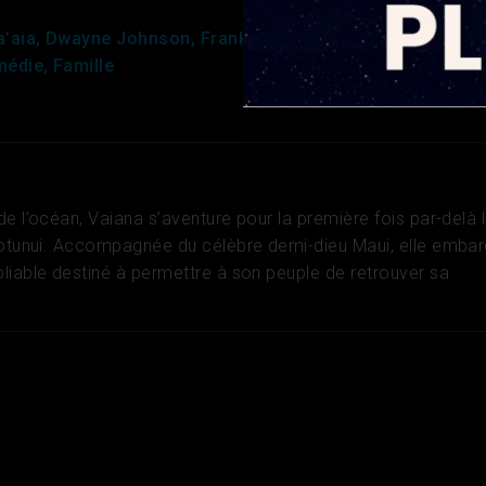
a’aia, Dwayne Johnson, Frankie Adams
édie, Famille
e l’océan, Vaiana s’aventure pour la première fois par-delà 
Motunui. Accompagnée du célèbre demi-dieu Maui, elle emba
liable destiné à permettre à son peuple de retrouver sa