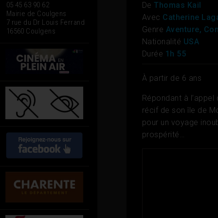
De
Thomas Kail
05 45 63 90 62
Mairie de Coulgens
Avec
Catherine Lag
7 rue du Dr Louis Ferrand
Genre
Aventure, Com
16560 Coulgens
Nationalité
USA
Durée
1h 55
À partir de 6 ans
Répondant à l’appel d
récif de son île de 
pour un voyage inoub
prospérité…